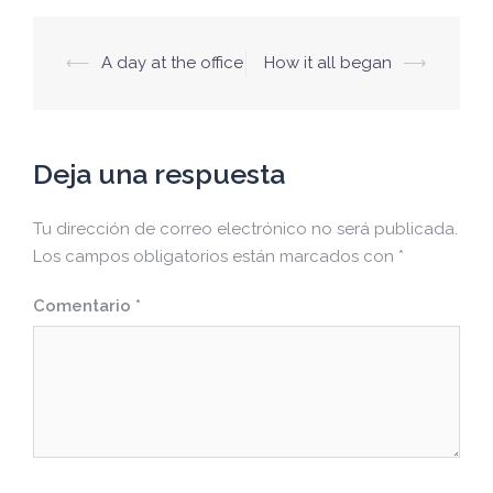
Navegación
⟵
A day at the office
How it all began
⟶
de
entradas
Deja una respuesta
Tu dirección de correo electrónico no será publicada.
Los campos obligatorios están marcados con
*
Comentario
*