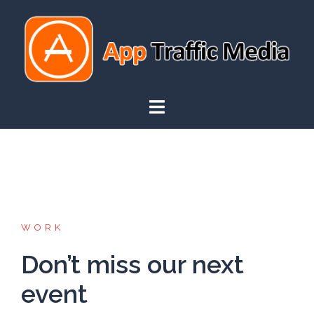
Saltar
al
contenido
WORK
Don’t miss our next
event